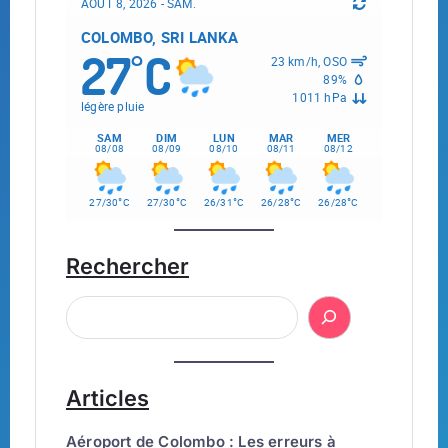
AOÛT 8, 2026 - SAM.
COLOMBO, SRI LANKA
27
C
°
23 km/h, OSO
89%
1011 hPa
légère pluie
SAM
DIM
LUN
MAR
MER
08/08
08/09
08/10
08/11
08/12
°
°
°
°
°
27/30
C
27/30
C
26/31
C
26/28
C
26/28
C
Rechercher
Articles
Aéroport de Colombo : Les erreurs à