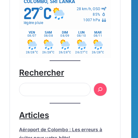
COLOMBO, SRI LANKA
27
C
°
28 km/h, OSO
85%
1007 hPa
légère pluie
VEN
SAM
DIM
LUN
MAR
08/07
08/08
08/09
08/10
08/11
°
°
°
°
°
28/28
C
26/28
C
26/28
C
26/27
C
26/28
C
Rechercher
Articles
Aéroport de Colombo : Les erreurs à
éviter pour votre hôtel