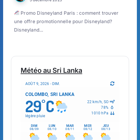
Promo Disneyland Paris : comment trouver
une offre promotionnelle pour Disneyland?
Disneyland...
Météo au Sri Lanka
AOÛT 9, 2026 - DIM.
COLOMBO, SRI LANKA
29
C
°
22 km/h, SO
78%
1010 hPa
légère pluie
DIM
LUN
MAR
MER
JEU
08/09
08/10
08/11
08/12
08/13