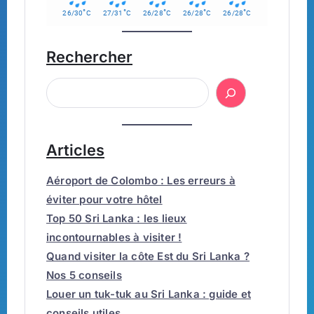
°
°
°
°
°
26/30
C
27/31
C
26/28
C
26/28
C
26/28
C
Rechercher
Articles
Aéroport de Colombo : Les erreurs à
éviter pour votre hôtel
Top 50 Sri Lanka : les lieux
incontournables à visiter !
Quand visiter la côte Est du Sri Lanka ?
Nos 5 conseils
Louer un tuk-tuk au Sri Lanka : guide et
conseils utiles