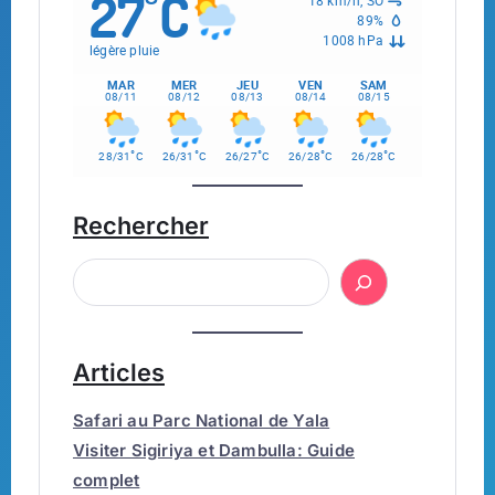
27
C
°
89%
1008 hPa
légère pluie
MAR
MER
JEU
VEN
SAM
08/11
08/12
08/13
08/14
08/15
°
°
°
°
°
28/31
C
26/31
C
26/27
C
26/28
C
26/28
C
Rechercher
Articles
Safari au Parc National de Yala
Visiter Sigiriya et Dambulla: Guide
complet