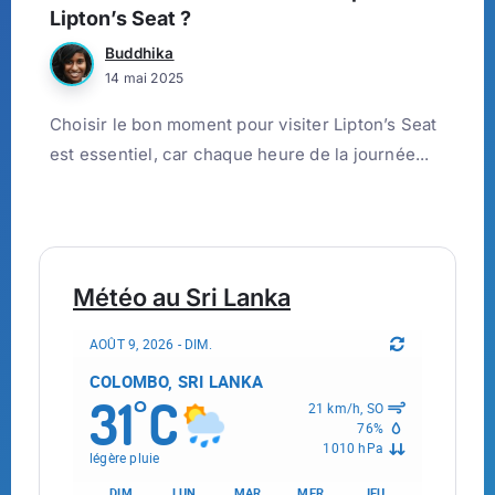
Lipton’s Seat ?
Buddhika
14 mai 2025
Choisir le bon moment pour visiter Lipton’s Seat
est essentiel, car chaque heure de la journée...
Météo au Sri Lanka
AOÛT 9, 2026 - DIM.
COLOMBO, SRI LANKA
31
C
°
21 km/h, SO
76%
1010 hPa
légère pluie
DIM
LUN
MAR
MER
JEU