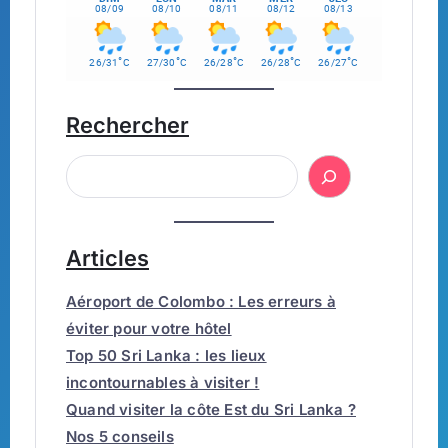
08/09
08/10
08/11
08/12
08/13
°
°
°
°
°
26/31
C
27/30
C
26/28
C
26/28
C
26/27
C
Rechercher
Articles
Aéroport de Colombo : Les erreurs à
éviter pour votre hôtel
Top 50 Sri Lanka : les lieux
incontournables à visiter !
Quand visiter la côte Est du Sri Lanka ?
Nos 5 conseils