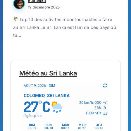
Buddhika
19 décembre 2025
Top 10 des activités incontournables à faire
au Sri Lanka Le Sri Lanka est l’un de ces pays où
tu...
Météo au Sri Lanka
AOÛT 9, 2026 - DIM.
COLOMBO, SRI LANKA
27
C
°
20 km/h, OSO
88%
1009 hPa
légère pluie
DIM
LUN
MAR
MER
JEU
08/09
08/10
08/11
08/12
08/13