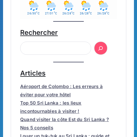
°
°
°
°
°
26/30
C
27/31
C
26/28
C
26/28
C
26/28
C
Rechercher
Articles
Aéroport de Colombo : Les erreurs à
éviter pour votre hôtel
Top 50 Sri Lanka : les lieux
incontournables à visiter !
Quand visiter la côte Est du Sri Lanka ?
Nos 5 conseils
Louer un tuk-tuk au Sri Lanka : guide et