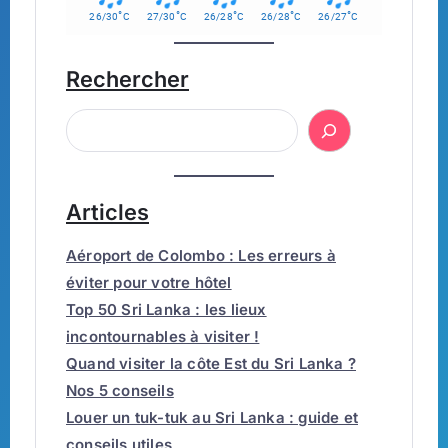
°
°
°
°
°
26/30
C
27/30
C
26/28
C
26/28
C
26/27
C
Rechercher
Articles
Aéroport de Colombo : Les erreurs à
éviter pour votre hôtel
Top 50 Sri Lanka : les lieux
incontournables à visiter !
Quand visiter la côte Est du Sri Lanka ?
Nos 5 conseils
Louer un tuk-tuk au Sri Lanka : guide et
conseils utiles