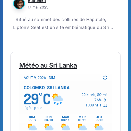
Buddhika
17 mai 2025
Situé au sommet des collines de Haputale,
Lipton’s Seat est un site emblématique du Sri...
Météo au Sri Lanka
AOÛT 9, 2026 - DIM.
COLOMBO, SRI LANKA
29
C
°
20 km/h, SO
76%
1008 hPa
légère pluie
DIM
LUN
MAR
MER
JEU
08/09
08/10
08/11
08/12
08/13