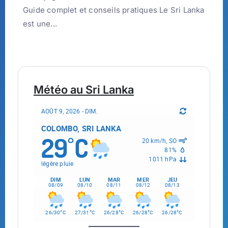
Guide complet et conseils pratiques Le Sri Lanka
est une...
Météo au Sri Lanka
AOÛT 9, 2026 - DIM.
COLOMBO, SRI LANKA
29
C
°
20 km/h, SO
81%
1011 hPa
légère pluie
DIM
LUN
MAR
MER
JEU
08/09
08/10
08/11
08/12
08/13
°
°
°
°
°
26/30
C
27/31
C
26/28
C
26/28
C
26/28
C