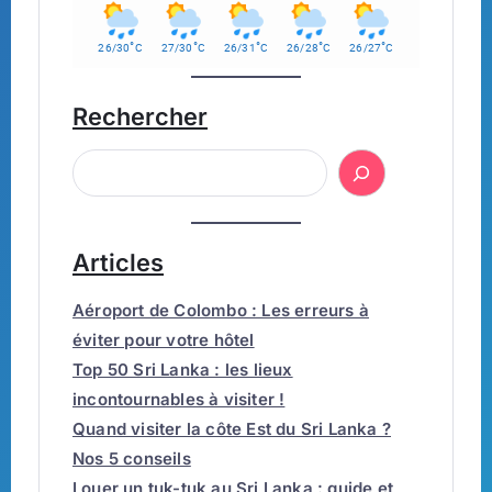
°
°
°
°
°
26/30
C
27/30
C
26/31
C
26/28
C
26/27
C
Rechercher
Articles
Aéroport de Colombo : Les erreurs à
éviter pour votre hôtel
Top 50 Sri Lanka : les lieux
incontournables à visiter !
Quand visiter la côte Est du Sri Lanka ?
Nos 5 conseils
Louer un tuk-tuk au Sri Lanka : guide et