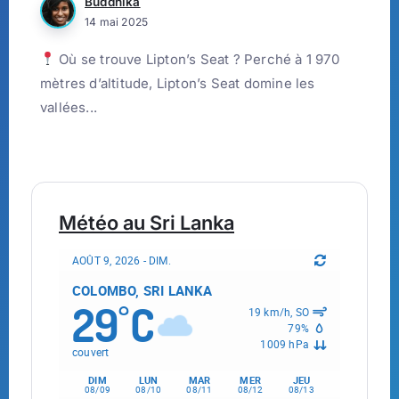
Buddhika
14 mai 2025
Où se trouve Lipton’s Seat ? Perché à 1 970
mètres d’altitude, Lipton’s Seat domine les
vallées...
Météo au Sri Lanka
AOÛT 9, 2026 - DIM.
COLOMBO, SRI LANKA
29
C
°
19 km/h, SO
79%
1009 hPa
couvert
DIM
LUN
MAR
MER
JEU
08/09
08/10
08/11
08/12
08/13