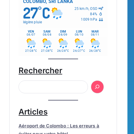
COLOMBO, SRI LANKA
27
C
°
25 km/h, OSO
84%
1009 hPa
légère pluie
VEN
SAM
DIM
LUN
MAR
08/07
08/08
08/09
08/10
08/11
°
°
°
°
°
27/28
C
27/28
C
26/28
C
26/27
C
26/28
C
Rechercher
Articles
Aéroport de Colombo : Les erreurs à
éviter pour votre hôtel