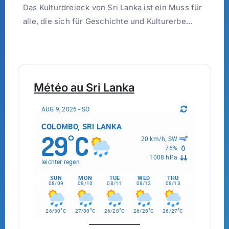
Das Kulturdreieck von Sri Lanka ist ein Muss für
alle, die sich für Geschichte und Kulturerbe...
Météo au Sri Lanka
AUG 9, 2026 - SO
COLOMBO, SRI LANKA
29
C
°
20 km/h, SW
76%
1008 hPa
leichter regen
SUN
MON
TUE
WED
THU
08/09
08/10
08/11
08/12
08/13
°
°
°
°
°
26/30
C
27/30
C
26/28
C
26/28
C
26/27
C