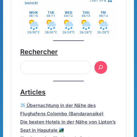
1007 hPa
bedeckt
MON
TUE
WED
THU
FRI
08/10
08/11
08/12
08/13
08/14
°
°
°
°
°
28/30
C
28/30
C
26/28
C
26/28
C
26/28
C
Rechercher
Articles
Übernachtung in der Nähe des
Flughafens Colombo (Bandaranaike)
Die besten Hotels in der Nähe von Lipton’s
Seat in Haputale