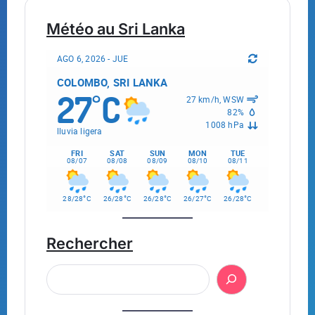
Météo au Sri Lanka
AGO 6, 2026 - JUE
COLOMBO, SRI LANKA
27
C
°
27 km/h, WSW
82%
1008 hPa
lluvia ligera
FRI
SAT
SUN
MON
TUE
08/07
08/08
08/09
08/10
08/11
°
°
°
°
°
28/28
C
26/28
C
26/28
C
26/27
C
26/28
C
Rechercher