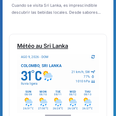
Cuando se visita Sri Lanka, es imprescindible
descubrir las bebidas locales. Desde sabores...
Météo au Sri Lanka
AGO 9, 2026 - DOM
COLOMBO, SRI LANKA
31
C
°
21 km/h, SW
77%
1010 hPa
lluvia ligera
SUN
MON
TUE
WED
THU
08/09
08/10
08/11
08/12
08/13
°
°
°
°
°
26/31
C
27/30
C
26/28
C
26/28
C
26/27
C