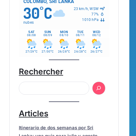
COLOMBO, SRI LANKA
30
C
°
23 km/h, WSW
77%
1010 hPa
nubes
SAT
SUN
MON
TUE
WED
08/08
08/09
08/10
08/11
08/12
°
°
°
°
°
27/29
C
27/30
C
26/28
C
26/28
C
26/27
C
Rechercher
Articles
Itinerario de dos semanas por Sri
Lanka: una guía para julio y agosto