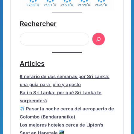
°
°
°
°
°
27/30
C
26/31
C
26/28
C
26/28
C
26/27
C
Rechercher
Articles
Itinerario de dos semanas por Sri Lanka:
una guía para julio y agosto
Bali o Sri Lanka: por qué Sri Lanka te
sorprenderá
Pasar la noche cerca del aeropuerto de
Colombo (Bandaranaike)
Los mejores hoteles cerca de Lipton’s
Seat en Haputale