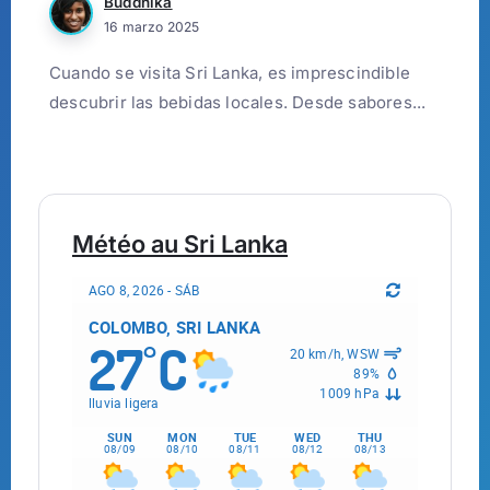
Buddhika
16 marzo 2025
Cuando se visita Sri Lanka, es imprescindible
descubrir las bebidas locales. Desde sabores...
Météo au Sri Lanka
AGO 8, 2026 - SÁB
COLOMBO, SRI LANKA
27
C
°
20 km/h, WSW
89%
1009 hPa
lluvia ligera
SUN
MON
TUE
WED
THU
08/09
08/10
08/11
08/12
08/13