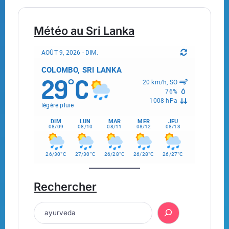
Météo au Sri Lanka
AOÛT 9, 2026 - DIM.
COLOMBO, SRI LANKA
29
C
°
20 km/h, SO
76%
1008 hPa
légère pluie
DIM
LUN
MAR
MER
JEU
08/09
08/10
08/11
08/12
08/13
°
°
°
°
°
26/30
C
27/30
C
26/28
C
26/28
C
26/27
C
Rechercher